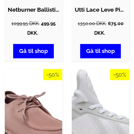
Netburner Ballistic FF Indendørssko
Utti Lace Leve Pink Clay
1099.95 DKK.
499.95
1350.00 DKK.
675.00
DKK.
DKK.
Gå til shop
Gå til shop
-50%
-50%