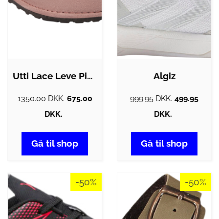
Utti Lace Leve Pink Clay
Algiz
1350.00 DKK.
675.00
999.95 DKK.
499.95
DKK.
DKK.
Gå til shop
Gå til shop
-50%
-50%