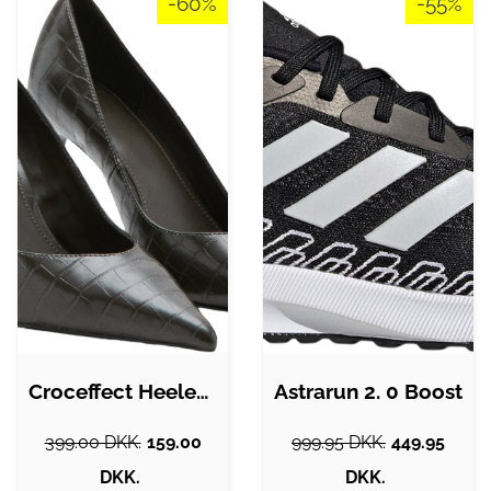
-60%
-55%
Croceffect Heeled Shoes
Astrarun 2. 0 Boost
399.00 DKK.
159.00
999.95 DKK.
449.95
DKK.
DKK.