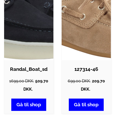
Randal_Boat_sd
127314-46
1699.00 DKK.
509.70
699.00 DKK.
209.70
DKK.
DKK.
Gå til shop
Gå til shop