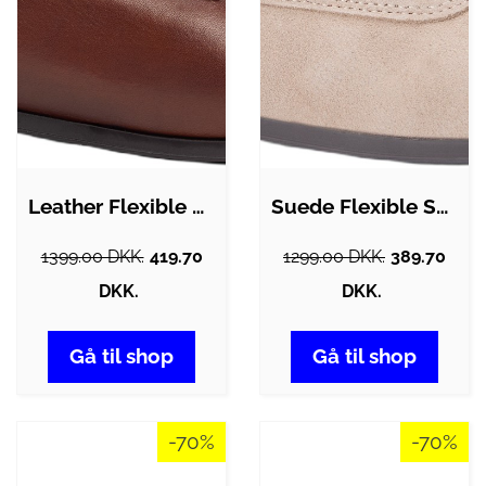
Leather Flexible Loafers
Suede Flexible Sole Boat Shoes
1399.00 DKK.
419.70
1299.00 DKK.
389.70
DKK.
DKK.
Gå til shop
Gå til shop
-70%
-70%