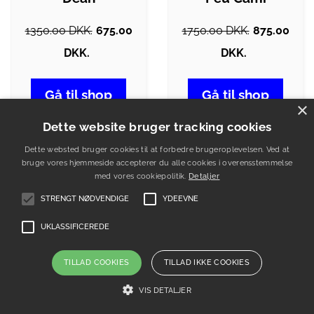
1350.00 DKK.
675.00
1750.00 DKK.
875.00
DKK.
DKK.
Gå til shop
Gå til shop
×
Dette website bruger tracking cookies
-50%
-50%
Dette websted bruger cookies til at forbedre brugeroplevelsen. Ved at
bruge vores hjemmeside accepterer du alle cookies i overensstemmelse
med vores cookiepolitik.
Detaljer
STRENGT NØDVENDIGE
YDEEVNE
UKLASSIFICEREDE
TILLAD COOKIES
TILLAD IKKE COOKIES
VIS DETALJER