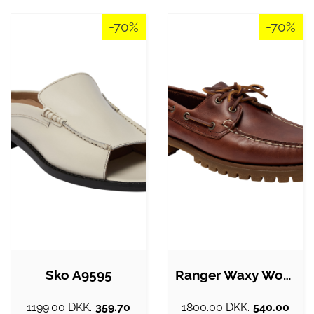
-70%
-70%
Sko A9595
Ranger Waxy Woman
1199.00 DKK.
359.70
1800.00 DKK.
540.00