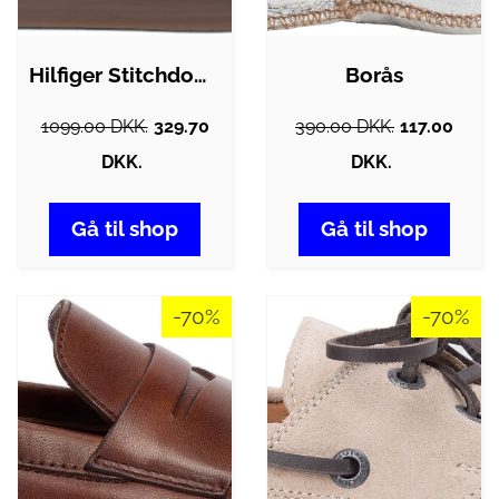
Hilfiger Stitchdown Suede Derby
Borås
1099.00 DKK.
329.70
390.00 DKK.
117.00
DKK.
DKK.
Gå til shop
Gå til shop
-70%
-70%