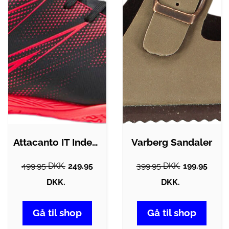
Attacanto IT Indendørssko
Varberg Sandaler
499.95 DKK.
249.95
399.95 DKK.
199.95
DKK.
DKK.
Gå til shop
Gå til shop